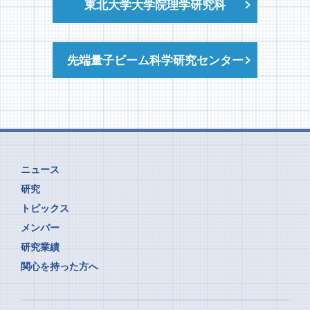
東北大学大学院理学研究科
ッション賞（第２位）受賞
2024.07.03
先端量子ビーム科学研究センター
10月28日ー11月1日に仙台で国際会議、
LEES2024、を開催します
2024.04.30
東北大学理学部研究者紹介ページ「青葉山の
面々」に掲載
ニュース
研究
トピックス
2024.04.03
メンバー
2023年度卒業の修士学生さん
研究業績
関心を持った方へ
2024.03.15
オンライン生成の不安定核との電子散乱実験成功
を祝う熱海SCRITワークショップ（2024年2月23